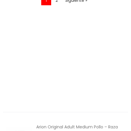
1
2
Siguiente »
Perros
Aves
Gatos
Roedores
Peces
Caballos
Productos Destacados
Productos recomendados
Alimentación
6€ Descuento
Arion Original Adult Medium Pollo – Raza