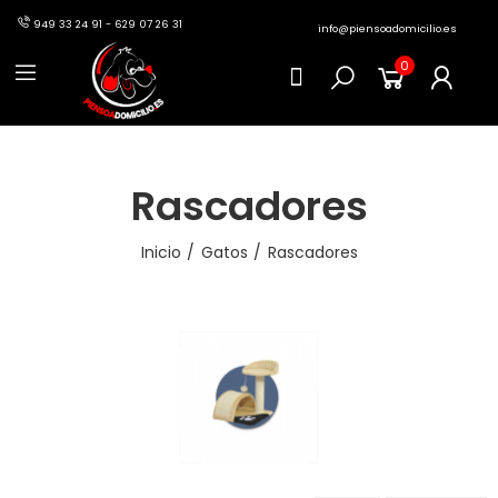
949 33 24 91 - 629 07 26 31
info@piensoadomicilio.es
0
Rascadores
Inicio
Gatos
Rascadores