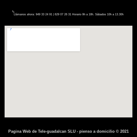
Llámanos ahora: 949 33 24 91 | 629 07 26 31 Horario 9h a 18h. Sábados 10h a 13.30h
Pagina Web de Tele-guadalcan SLU - pienso a domicilio © 2021