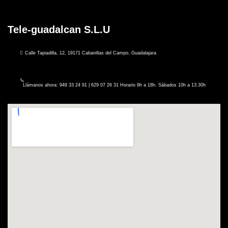
Tele-guadalcan S.L.U
Calle Tapiadilla, 12, 19171 Cabanillas del Campo, Guadalajara
Llámanos ahora: 949 33 24 91 | 629 07 26 31 Horario 9h a 18h. Sábados 10h a 13.30h