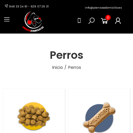
949 33 24 91 - 629 07 26 31
info@piensoadomicilio.es
0
Perros
Inicio
Perros