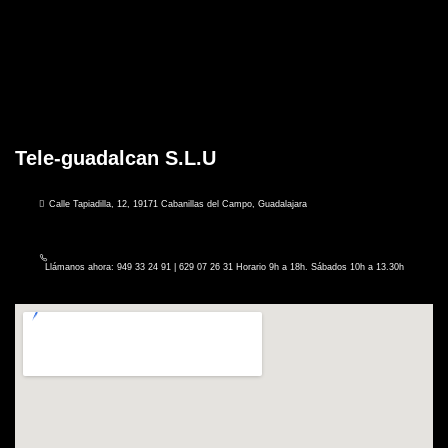
Tele-guadalcan S.L.U
Calle Tapiadilla, 12, 19171 Cabanillas del Campo, Guadalajara
Llámanos ahora: 949 33 24 91 | 629 07 26 31 Horario 9h a 18h. Sábados 10h a 13.30h