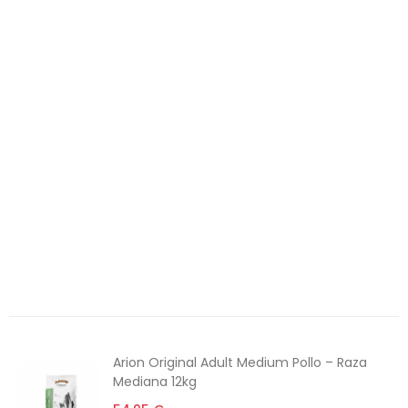
Perros
Aves
Gatos
Roedores
Peces
Caballos
Productos Destacados
Productos recomendados
Alimentación
6€ Descuento
Arion Original Adult Medium Pollo – Raza
Mediana 12kg