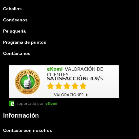
Caballos
Conócenos
Peluquería
Programa de puntos
Contáctanos
eKomi
VALORACIÓN DE
CLIENTES
SATISFACCIÓN:
4.9
/
5
VALORACIONES
soportado por
eKomi
Información
Contacte con nosotros