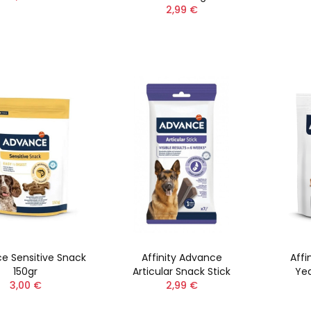
2,99 €
e Sensitive Snack
Affinity Advance
Affi
150gr
Articular Snack Stick
Yea
3,00 €
2,99 €