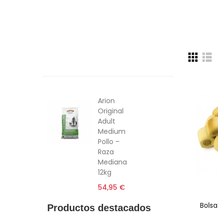
Productos Destacados
Productos recomendados
Alimentación
6€ Descuento
Arion
Original
Adult
Medium
Pollo –
Raza
Mediana
12kg
54,95 €
Bolsa
Productos destacados