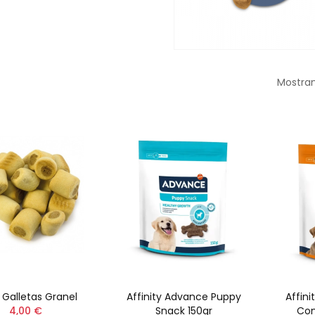
Mostran
 Galletas Granel
Affinity Advance Puppy
Affin
4,00 €
Snack 150gr
Con