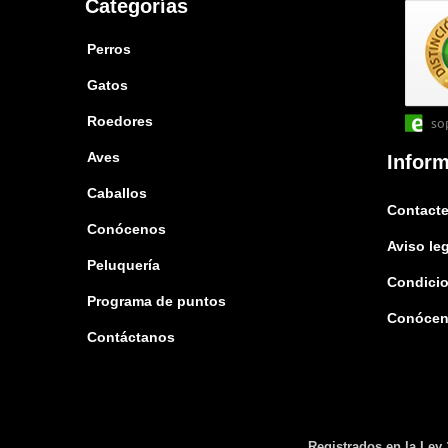
Categorías
Perros
Gatos
Roedores
so
Aves
Infor
Caballos
Contacte
Conócenos
Aviso le
Peluquería
Condicio
Programa de puntos
Conóce
Contáctanos
Registrados en la Ley