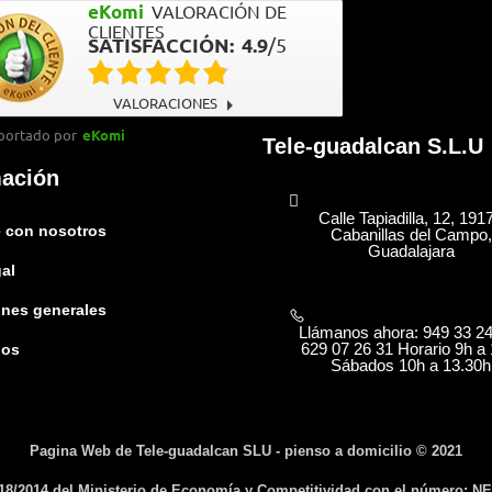
eKomi
VALORACIÓN DE
CLIENTES
SATISFACCIÓN:
4.9
/
5
VALORACIONES
portado por
eKomi
Tele-guadalcan S.L.U
mación
Calle Tapiadilla, 12, 191
 con nosotros
Cabanillas del Campo,
Guadalajara
gal
nes generales
Llámanos ahora: 949 33 24
629 07 26 31 Horario 9h a 
nos
Sábados 10h a 13.30h
Pagina Web de Tele-guadalcan SLU - pienso a domicilio © 2021
 18/2014 del Ministerio de Economía y Competitividad con el número: NE