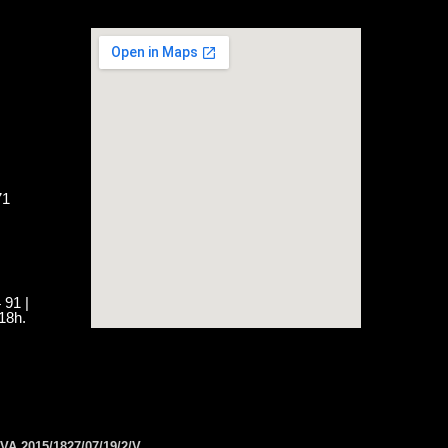
71
 91 |
18h.
VA 2015/1827/07/19/2/V