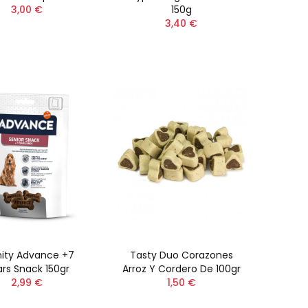
3,00 €
150g
3,40 €
nity Advance +7
Tasty Duo Corazones
rs Snack 150gr
Arroz Y Cordero De 100gr
2,99 €
1,50 €