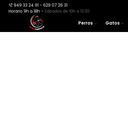
949 33 24 91 - 629 07 26 31
Horario 9h a 18h -
Sábados de 10h a 13:30
Perros
Gatos
Perros
Aves
Gatos
Roedores
Peces
Caballos