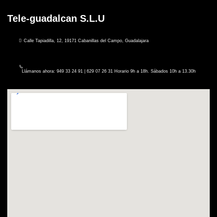
Tele-guadalcan S.L.U
Calle Tapiadilla, 12, 19171 Cabanillas del Campo, Guadalajara
Llámanos ahora: 949 33 24 91 | 629 07 26 31 Horario 9h a 18h. Sábados 10h a 13.30h