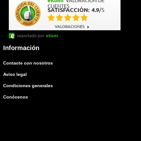
eKomi
VALORACIÓN DE
CLIENTES
SATISFACCIÓN:
4.9
/
5
VALORACIONES
soportado por
eKomi
Información
Contacte con nosotros
Aviso legal
Condiciones generales
Conócenos