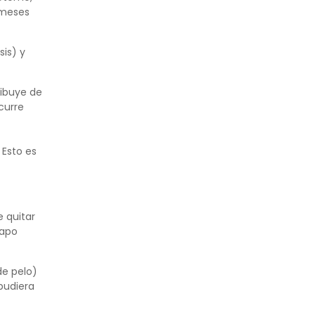
 meses
is) y
ribuye de
curre
 Esto es
e quitar
rapo
de pelo)
 pudiera