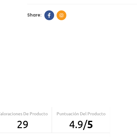
Comedero An
ansiedad
6,00 €
Comedero pe
balanza digita
integrada
30,00 €
39,99
Comedero Ant
6,00 €
aloraciones De Producto
Puntuación Del Producto
29
4.9
/
5