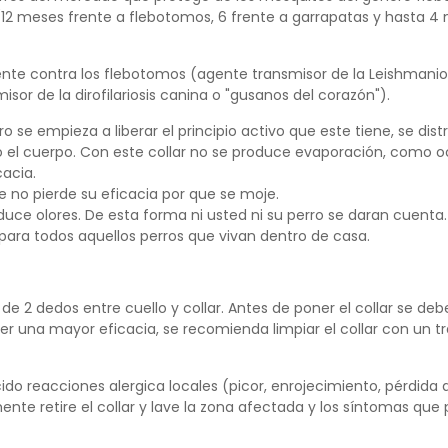
12 meses frente a flebotomos, 6 frente a garrapatas y hasta 4
nte contra los flebotomos (agente transmisor de la Leishmanios
misor de la
dirofilariosis canina
o "gusanos del corazón")
.
o se empieza a liberar el principio activo que este tiene, se dist
o el cuerpo. Con este collar no se produce evaporación, como o
cacia.
ue no pierde su eficacia por que se moje.
uce olores. De esta forma ni usted ni su perro se daran cuenta.
para todos aquellos perros que vivan dentro de casa.
 2 dedos entre cuello y collar. Antes de poner el collar se deb
er una mayor eficacia, se recomienda limpiar el collar con un t
ido reacciones alergica locales (picor, enrojecimiento, pérdida 
ente retire el collar y lave la zona afectada y los síntomas que