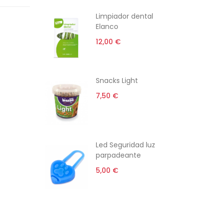
ti
Limpiador dental
Elanco
12,00 €
rro gato
Snacks Light
l
7,50 €
 €
i-estrés
Led Seguridad luz
parpadeante
5,00 €