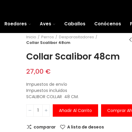
Roedores
Aves
Caballos
Conócenos
Inicio
Perros
Desparasitadores
Collar Scalibor 48cm
Collar Scalibor 48cm
27,00 €
Impuestos de envío
Impuestos incluidos
SCALIBOR COLLAR 48 CM.
Añadir Al Carrito
Comprar Ah
comparar
A lista de deseos