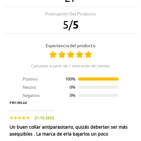
30.04.2025
Encaja exactamente en lo que buscábamos.
Puntuación Del Producto
5
/
5
28.05.2024
Un 10
Experiencia del producto
11.03.2024
Al menos debería venir en una cajita con sus
Calculado a partir de 1 Valoración de clientes
instrucciones y poder apuntar la fecha q se lo pones, y
así recordar cuando cambiarlo d nuevo
Positivo
100%
Neutro
0%
13.02.2024
Negativo
0%
Perfecto
21.10.2023
Un buen collar antiparasitario, quizás deberían ser más
asequibles . La marca de ería bajarlos un poco