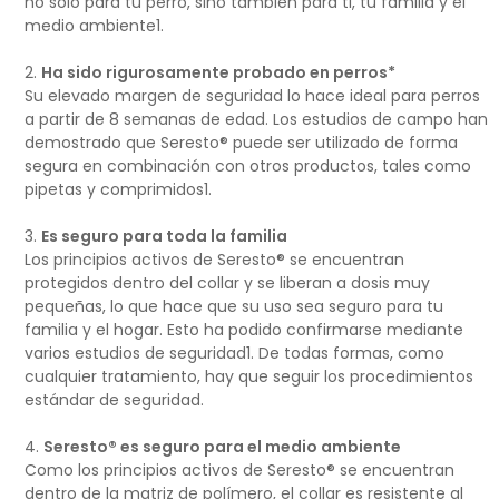
no solo para tu perro, sino también para ti, tu familia y el
medio ambiente
1
.
Ha sido rigurosamente probado en perros
*
Su elevado margen de seguridad lo hace ideal para perros
a partir de 8 semanas de edad. Los estudios de campo han
demostrado que Seresto® puede ser utilizado de forma
segura en combinación con otros productos, tales como
pipetas y comprimidos
1
.
Es seguro para toda la familia
Los principios activos de Seresto
®
se encuentran
protegidos dentro del collar y se liberan a dosis muy
pequeñas, lo que hace que su uso sea seguro para tu
familia y el hogar. Esto ha podido confirmarse mediante
varios estudios de seguridad
1
. De todas formas, como
cualquier tratamiento, hay que seguir los procedimientos
estándar de seguridad.
Seresto
®
es seguro para el medio ambiente
Como los principios activos de Seresto
®
se encuentran
dentro de la matriz de polímero, el collar es resistente al