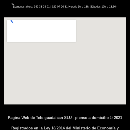
Llámanos ahora: 949 33 24 91 | 629 07 26 31 Horario 9h a 18h. Sábados 10h a 13.30h
Pagina Web de Tele-guadalcan SLU - pienso a domicilio © 2021
Registrados en la Ley 18/2014 del Ministerio de Economía y