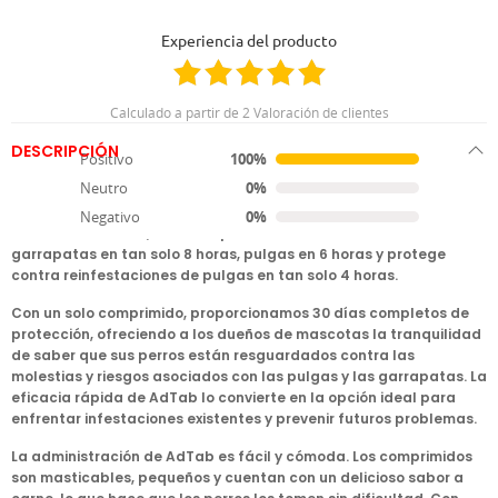
bien
Experiencia del producto
Calculado a partir de 2 Valoración de clientes
DESCRIPCIÓN
Positivo
100%
Neutro
0%
Presentamos AdTab, el comprimido sin prescripción más veloz y
eficaz para combatir pulgas y garrapatas en perros. Con una
Negativo
0%
fórmula avanzada, este comprimido revolucionario elimina
garrapatas en tan solo 8 horas, pulgas en 6 horas y protege
contra reinfestaciones de pulgas en tan solo 4 horas.
Con un solo comprimido, proporcionamos 30 días completos de
protección, ofreciendo a los dueños de mascotas la tranquilidad
de saber que sus perros están resguardados contra las
molestias y riesgos asociados con las pulgas y las garrapatas. La
eficacia rápida de AdTab lo convierte en la opción ideal para
enfrentar infestaciones existentes y prevenir futuros problemas.
La administración de AdTab es fácil y cómoda. Los comprimidos
son masticables, pequeños y cuentan con un delicioso sabor a