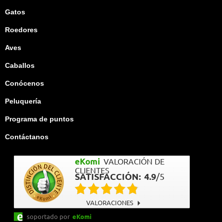
Gatos
Roedores
Aves
Caballos
Conócenos
Peluquería
Programa de puntos
Contáctanos
eKomi
VALORACIÓN DE
CLIENTES
SATISFACCIÓN:
4.9
/
5
VALORACIONES
soportado por
eKomi