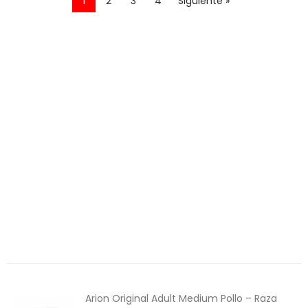
1
2
3
4
Siguiente »
Perros
Aves
Gatos
Roedores
Peces
Caballos
Productos Destacados
Productos recomendados
Alimentación
6€ Descuento
Arion Original Adult Medium Pollo – Raza