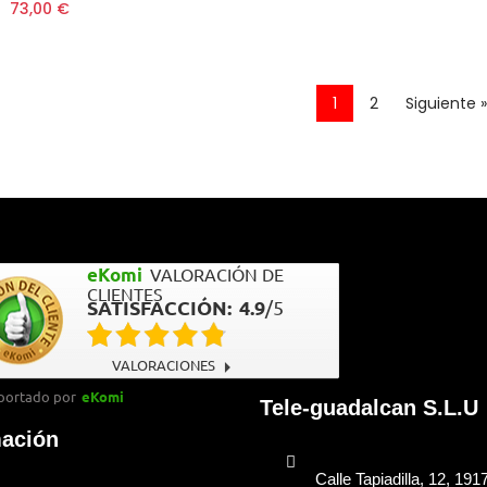
73,00 €
1
2
Siguiente »
eKomi
VALORACIÓN DE
CLIENTES
SATISFACCIÓN:
4.9
/
5
VALORACIONES
portado por
eKomi
Tele-guadalcan S.L.U
mación
Calle Tapiadilla, 12, 191