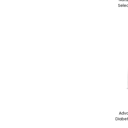
Selec
Adva
Diabet