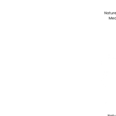
Nature
Med
Natu