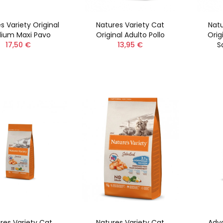
s Variety Original
Natures Variety Cat
Natu
ium Maxi Pavo
Original Adulto Pollo
Orig
17,50 €
13,95 €
S
res Variety Cat
Natures Variety Cat
Adv