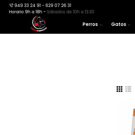
949 33 24 91 - 629 07 26 31
Horario 9h a 18h -
Sábados de 10h a 13:30
Perros
Gatos
Perros
Aves
Gatos
Roedores
Peces
Caballos