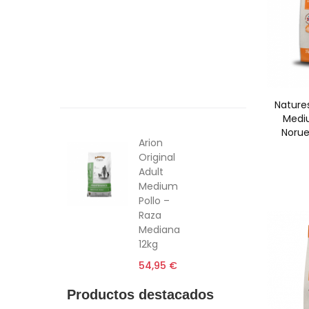
Productos Destacados
Productos recomendados
Alimentación
6€ Descuento
Nature
Medi
Norue
Arion
Original
Adult
Medium
Pollo –
Raza
Mediana
12kg
54,95 €
Productos destacados