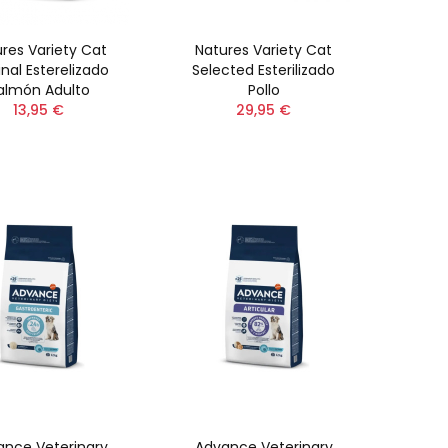
res Variety Cat
Natures Variety Cat
inal Esterelizado
Selected Esterilizado
almón Adulto
Pollo
13,95 €
29,95 €
ance Veterinary
Advance Veterinary