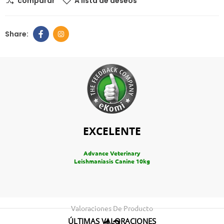
comparar
A lista de deseos
EXCELENTE
Advance Veterinary
Leishmaniasis Canine 10kg
Valoraciones De Producto
ÚLTIMAS VALORACIONES