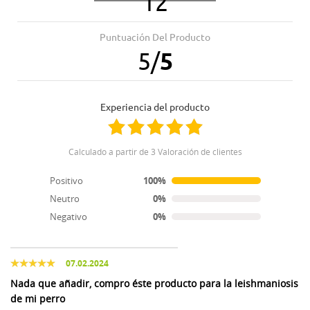
12
30.12.2025
29.05.2025
Muy bueno
Es ideal para mi perro
Puntuación Del Producto
5
/
5
21.05.2025
08.11.2024
Fenomenal
Muy bien
Experiencia del producto
01.11.2024
27.09.2024
Calculado a partir de 3 Valoración de clientes
Calidad al mejor precio
Perfecto
Positivo
100%
Neutro
0%
26.06.2024
Negativo
0%
Justo lo que pedí y muy buen precio
07.02.2024
Nada que añadir, compro éste producto para la leishmaniosis
de mi perro