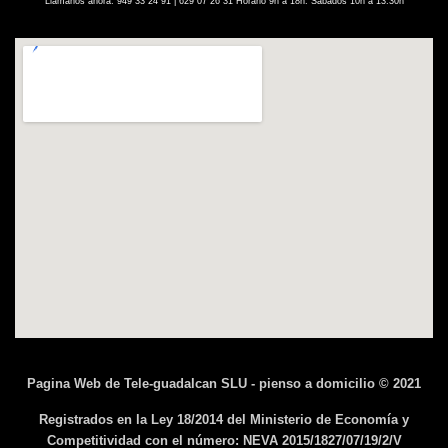
Llámanos ahora: 949 33 24 91 | 629 07 26 31 Horario 9h a 18h. Sábados 10h a 13.30h
Pagina Web de Tele-guadalcan SLU - pienso a domicilio © 2021
Registrados en la Ley 18/2014 del Ministerio de Economía y
Competitividad con el número: NEVA 2015/1827/07/19/2/V