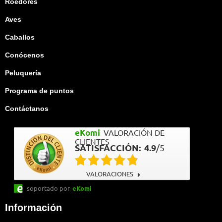
Roedores
Aves
Caballos
Conócenos
Peluquería
Programa de puntos
Contáctanos
eKomi
VALORACIÓN DE
CLIENTES
SATISFACCIÓN:
4.9
/
5
VALORACIONES
soportado por
eKomi
Información