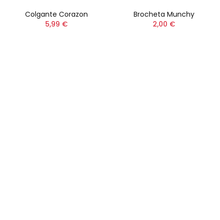
Colgante Corazon
Brocheta Munchy
5,99 €
2,00 €
Perros
Aves
Gatos
Roedores
Peces
Caballos
Productos Destacados
Productos recomendados
Alimentación