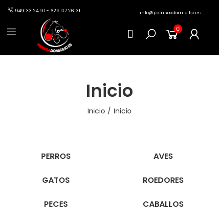
949 33 24 91 - 629 07 26 31
info@piensoadomicilio.es
0
Inicio
Inicio
Inicio
PERROS
AVES
GATOS
ROEDORES
PECES
CABALLOS