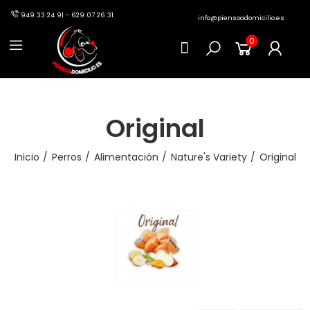
949 33 24 91 - 629 07 26 31
info@piensoadomicilio.es
0
Original
Inicio
Perros
Alimentación
Nature's Variety
Original