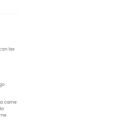
con las
ago
la
carne
la
arne