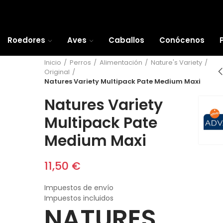
Roedores
Aves
Caballos
Conócenos
Inicio
Perros
Alimentación
Nature's Variety
Original
Natures Variety Multipack Pate Medium Maxi
Natures Variety
Multipack Pate
Medium Maxi
11,50 €
Impuestos de envío
Impuestos incluidos
NATURES