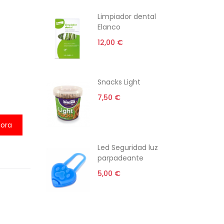
ti
Limpiador dental
Elanco
12,00 €
rro gato
Snacks Light
l
7,50 €
 €
ora
i-estrés
Led Seguridad luz
parpadeante
5,00 €