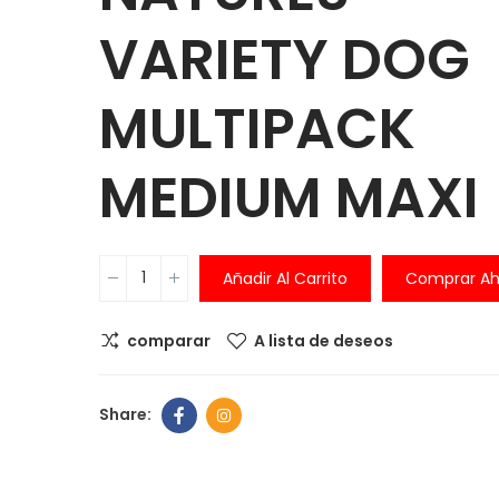
VARIETY DOG
Comedero An
ansiedad
6,00 €
MULTIPACK
MEDIUM MAXI
Comedero pe
balanza digita
integrada
30,00 €
39,99
Añadir Al Carrito
Comprar Ah
Comedero Ant
comparar
A lista de deseos
6,00 €