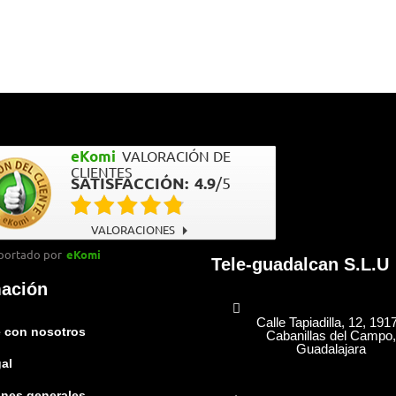
eKomi
VALORACIÓN DE
CLIENTES
SATISFACCIÓN:
4.9
/
5
VALORACIONES
portado por
eKomi
Tele-guadalcan S.L.U
mación
Calle Tapiadilla, 12, 191
 con nosotros
Cabanillas del Campo,
Guadalajara
gal
nes generales