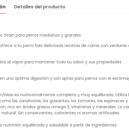
ión
Detalles del producto
No Grain para perros medianos y grandes
ofrece a tu perro tres deliciosas recetas de carne con verduras 
dos al vapor
para mantener todo su sabor y sus propiedades
ecen una
óptima digestión
y son aptas para perros con el estóm
um/Maxi
es nutricionalmente completa y muy equilibrada. Utiliza 
como las zanahorias, los guisantes, los tomates, las espinacas y 
ón, rico en
ácidos grasos omega 3
, vitaminas y minerales. La c
 natural. Sin conservantes, colorantes ni aromas artificiales.
nutrición equilibrada y saludable a partir de ingredientes