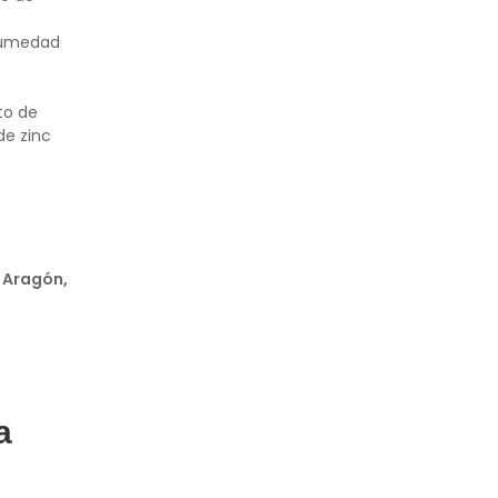
 humedad
to de
de zinc
, Aragón,
a