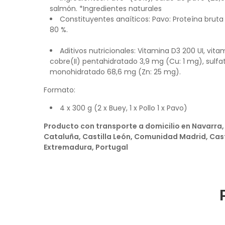
salmón. *Ingredientes naturales
Constituyentes anaíticos: Pavo: Proteína bruta 
80 %.
Aditivos nutricionales: Vitamina D3 200 UI, vit
cobre(II) pentahidratado 3,9 mg (Cu: 1 mg), sulf
monohidratado 68,6 mg (Zn: 25 mg).
Formato
:
4 x 300 g (2 x Buey, 1 x Pollo 1 x Pavo)
Producto con transporte a domicilio en Navarra, 
Cataluña, Castilla León, Comunidad Madrid, Cas
Extremadura, Portugal