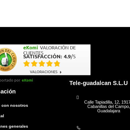
eKomi
VALORACIÓN DE
CLIENTES
SATISFACCIÓN:
4.9
/
5
VALORACIONES
portado por
eKomi
Tele-guadalcan S.L.U
mación
Calle Tapiadilla, 12, 191
 con nosotros
Cabanillas del Campo,
Guadalajara
gal
nes generales