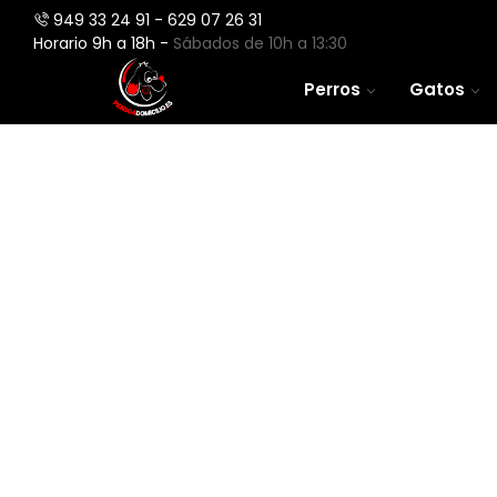
949 33 24 91 - 629 07 26 31
Horario 9h a 18h -
Sábados de 10h a 13:30
Perros
Gatos
Perros
Aves
Gatos
Roedores
Peces
Caballos