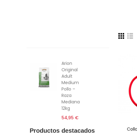
Productos Destacados
Productos recomendados
Alimentación
6€ Descuento
Arion
Original
Adult
Medium
Pollo –
Raza
Mediana
12kg
54,95 €
Colla
Productos destacados