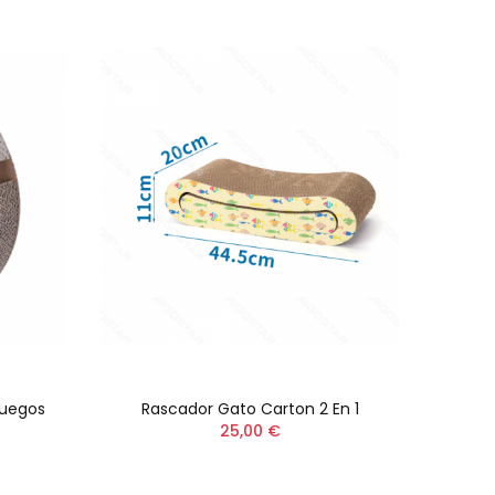
Juegos
Rascador Gato Carton 2 En 1
Ras
25,00 €