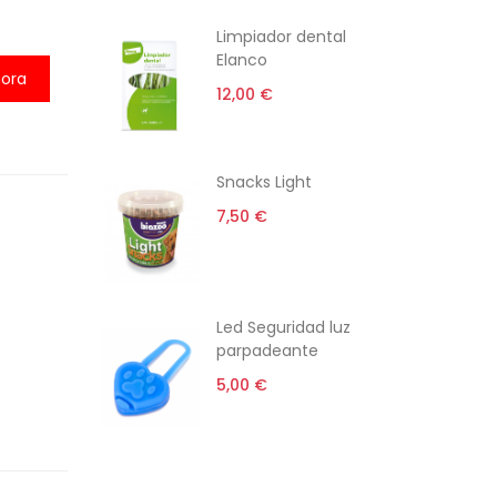
ti
Limpiador dental
Elanco
ora
12,00 €
rro gato
Snacks Light
l
7,50 €
 €
i-estrés
Led Seguridad luz
parpadeante
5,00 €