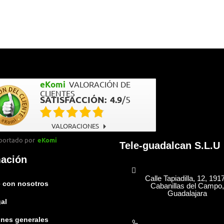
eKomi
VALORACIÓN DE
CLIENTES
SATISFACCIÓN:
4.9
/
5
VALORACIONES
portado por
eKomi
Tele-guadalcan S.L.U
mación
Calle Tapiadilla, 12, 191
 con nosotros
Cabanillas del Campo,
Guadalajara
gal
nes generales