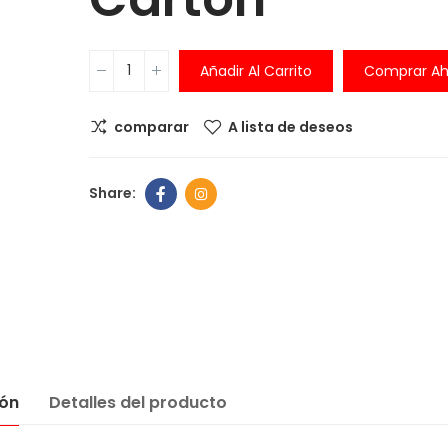
Comedero An
ansiedad
Añadir Al Carrito
Comprar Ah
6,00 €
comparar
A lista de deseos
Comedero pe
balanza digita
integrada
30,00 €
39,99
Comedero Ant
6,00 €
ión
Detalles del producto