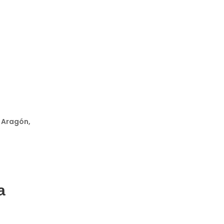
, Aragón,
a