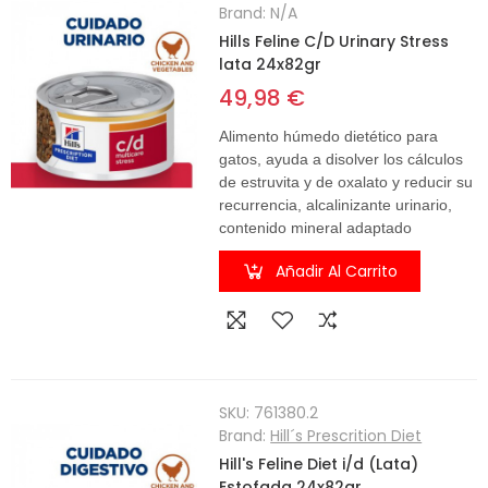
Brand:
N/A
Hills Feline C/D Urinary Stress
lata 24x82gr
49,98 €
Alimento húmedo dietético para
gatos, ayuda a disolver los cálculos
de estruvita y de oxalato y reducir su
recurrencia, alcalinizante urinario,
contenido mineral adaptado
Añadir Al Carrito
SKU:
761380.2
Brand:
Hill´s Prescrition Diet
Hill's Feline Diet i/d (Lata)
Estofada 24x82gr