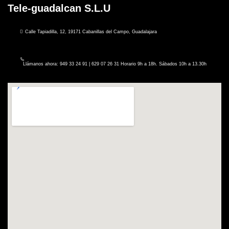
Tele-guadalcan S.L.U
Calle Tapiadilla, 12, 19171 Cabanillas del Campo, Guadalajara
Llámanos ahora: 949 33 24 91 | 629 07 26 31 Horario 9h a 18h. Sábados 10h a 13.30h