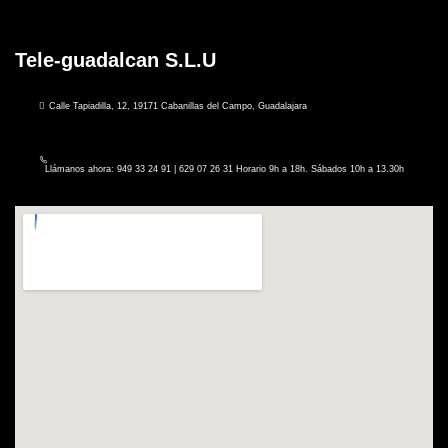
Tele-guadalcan S.L.U
Calle Tapiadilla, 12, 19171 Cabanillas del Campo, Guadalajara
Llámanos ahora: 949 33 24 91 | 629 07 26 31 Horario 9h a 18h. Sábados 10h a 13.30h