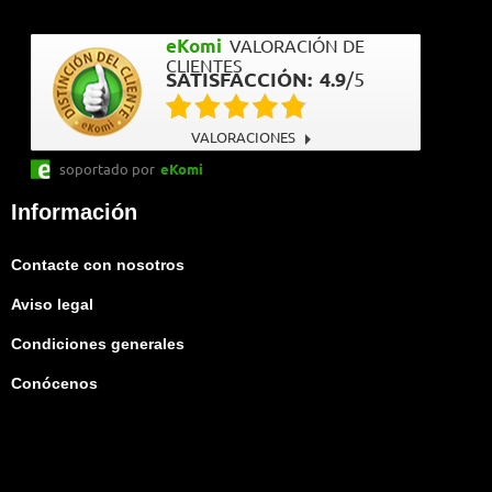
eKomi
VALORACIÓN DE
CLIENTES
SATISFACCIÓN:
4.9
/
5
VALORACIONES
soportado por
eKomi
Información
Contacte con nosotros
Aviso legal
Condiciones generales
Conócenos