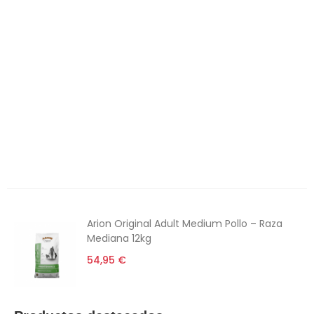
Gatos
Roedores
Peces
Caballos
Productos Destacados
Productos recomendados
Alimentación
6€ Descuento
Arion Original Adult Medium Pollo – Raza
Mediana 12kg
54,95 €