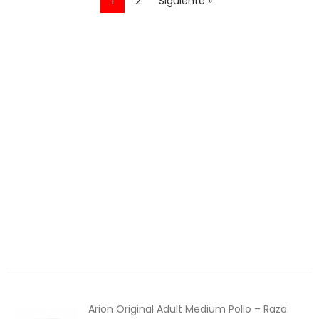
1
2
Siguiente »
Perros
Aves
Gatos
Roedores
Peces
Caballos
Productos Destacados
Productos recomendados
Alimentación
6€ Descuento
Arion Original Adult Medium Pollo – Raza