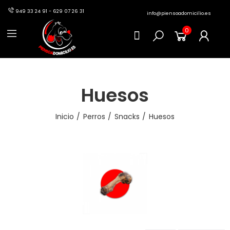
949 33 24 91 - 629 07 26 31
info@piensoadomicilio.es
0
Huesos
Inicio
Perros
Snacks
Huesos