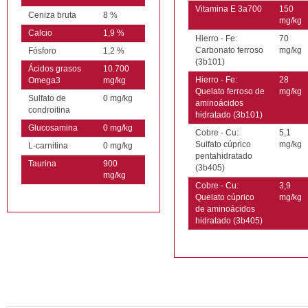
Vitamina E 3a700
150
Ceniza bruta
8 %
mg/kg
Calcio
1,9 %
Hierro - Fe:
70
Carbonato ferroso
mg/kg
Fósforo
1,2 %
(3b101)
Ácidos grasos
10.700
Hierro - Fe:
28
Omega3
mg/kg
Quelato ferroso de
mg/kg
Sulfato de
0 mg/kg
aminoácidos
condroitina
hidratado (3b101)
Glucosamina
0 mg/kg
Cobre - Cu:
5,1
Sulfato cúprico
mg/kg
L-carnitina
0 mg/kg
pentahidratado
Taurina
900
(3b405)
mg/kg
Cobre - Cu:
3,9
Quelato cúprico
mg/kg
de aminoácidos
hidratado (3b405)