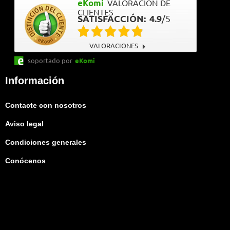
eKomi
VALORACIÓN DE
CLIENTES
SATISFACCIÓN:
4.9
/
5
VALORACIONES
soportado por
eKomi
Información
Contacte con nosotros
Aviso legal
Condiciones generales
Conócenos