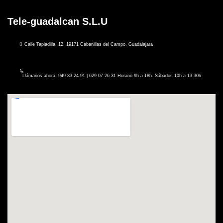
Tele-guadalcan S.L.U
Calle Tapiadilla, 12, 19171 Cabanillas del Campo, Guadalajara
Llámanos ahora: 949 33 24 91 | 629 07 26 31 Horario 9h a 18h. Sábados 10h a 13.30h