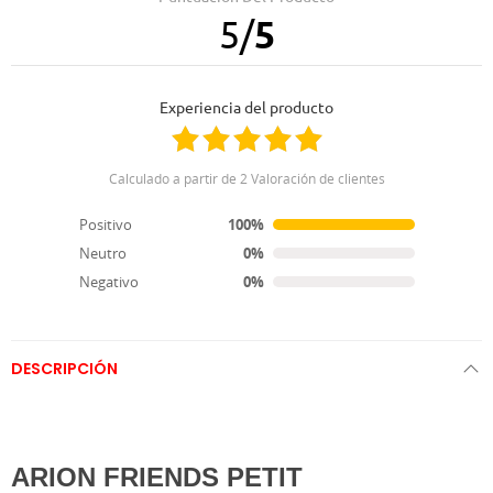
5
/
5
16.02.2021
30.12.2020
Bien
Le encanta a mi pequeña Lua
Experiencia del producto
08.09.2020
06.01.2020
Le chifla s mi Lua
Buenísimo
Calculado a partir de 2 Valoración de clientes
Positivo
100%
17.01.2019
Neutro
0%
Buenísimo
Negativo
0%
DESCRIPCIÓN
ARION FRIENDS PETIT