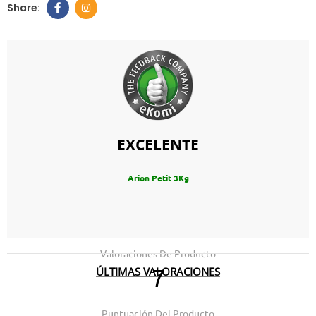
EXCELENTE
Arion Petit 3Kg
Valoraciones De Producto
ÚLTIMAS VALORACIONES
7
21.12.2023
05.03.2023
Muy contento con el servicio y trato
***
Puntuación Del Producto