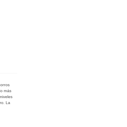
horros
llo más
niveles
ro. La