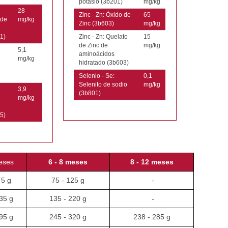
potasio (3b201)
mg/kg
28
Zinc - Zn: Óxido de
65
 de
mg/kg
Zinc (3b603)
mg/kg
1)
Zinc - Zn: Quelato
15
de Zinc de
mg/kg
5,1
aminoácidos
mg/kg
hidratado (3b603)
Selenio - Se:
0,1
Selenito de sodio
mg/kg
3,9
(3b801)
mg/kg
5)
eses
6 - 8 meses
8 - 12 meses
 5 g
75 - 125 g
-
35 g
135 - 220 g
-
95 g
245 - 320 g
238 - 285 g