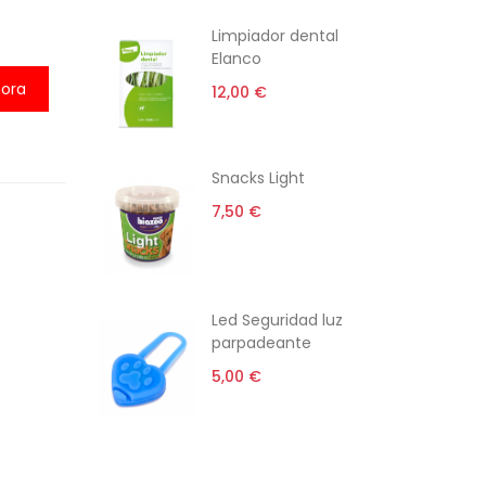
ti
Limpiador dental
Elanco
ora
12,00 €
rro gato
Snacks Light
l
7,50 €
 €
i-estrés
Led Seguridad luz
parpadeante
5,00 €