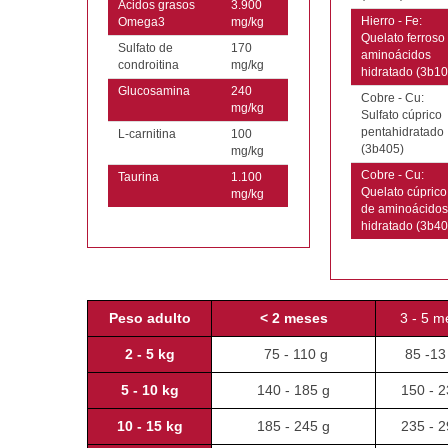
Ácidos grasos
3.900
Hierro - Fe:
Omega3
mg/kg
Quelato ferroso
Sulfato de
170
aminoácidos
condroitina
mg/kg
hidratado (3b10
Glucosamina
240
Cobre - Cu:
mg/kg
Sulfato cúprico
pentahidratado
L-carnitina
100
(3b405)
mg/kg
Cobre - Cu:
Taurina
1.100
Quelato cúprico
mg/kg
de aminoácidos
hidratado (3b40
Peso adulto
< 2 meses
3 - 5 m
2 - 5 kg
75 - 110 g
85 -13
5 - 10 kg
140 - 185 g
150 - 2
10 - 15 kg
185 - 245 g
235 - 2