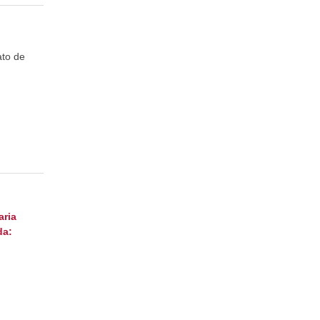
ato de
aria
da: