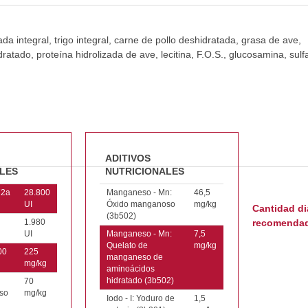
 integral, trigo integral, carne de pollo deshidratada, grasa de ave,
tado, proteína hidrolizada de ave, lecitina, F.O.S., glucosamina, sulf
ADITIVOS
LES
NUTRICIONALES
72a
28.800
Manganeso - Mn:
46,5
UI
Óxido manganoso
mg/kg
Cantidad di
(3b502)
1.980
recomenda
UI
Manganeso - Mn:
7,5
Quelato de
mg/kg
00
225
manganeso de
mg/kg
aminoácidos
hidratado (3b502)
70
so
mg/kg
Iodo - I: Yoduro de
1,5