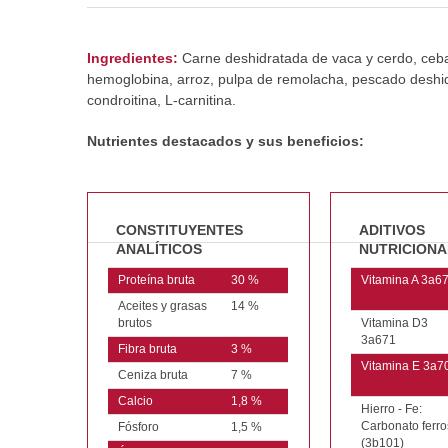
Ingredientes:
Carne deshidratada de vaca y cerdo, cebada
hemoglobina, arroz, pulpa de remolacha, pescado deshidra
condroitina, L-carnitina.
Nutrientes destacados y sus beneficios:
CONSTITUYENTES
ADITIVOS
ANALÍTICOS
NUTRICIONA
Proteína bruta
30 %
Vitamina A 3a6
Aceites y grasas
14 %
brutos
Vitamina D3
3a671
Fibra bruta
3 %
Vitamina E 3a7
Ceniza bruta
7 %
Calcio
1,8 %
Hierro - Fe:
Carbonato ferro
Fósforo
1,5 %
(3b101)