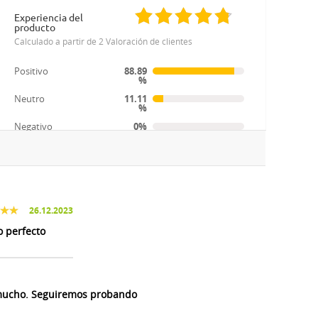
Experiencia del
producto
Calculado a partir de 2 Valoración de clientes
Positivo
88.89
%
Neutro
11.11
%
Negativo
0%
26.12.2023
 perfecto
 mucho. Seguiremos probando