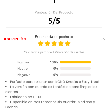
1
12.01.2022
Muy bien
Puntuación Del Producto
5
/
5
Experiencia del producto
DESCRIPCIÓN
El KONG Goodie Bone es la respuesta para perros que adoran
Calculado a partir de 1 Valoración de clientes
la forma clásica de los huesos, pero necesitan un juguete de
goma seguro y resistente. Los extremos del Goodie Bone
Positivo
100%
tienen nuestros Goodie Grippers™ patentados para rellenar
con KONG Snacks o con Easy Treat.
Neutro
0%
Negativo
0%
Hecho de nuestra goma duradera KONG Classic
Perfecto para rellenar con KONG Snacks o Easy Treat
La versión con cuerda es fantástica para limpiar los
dientes
Fabricado en EE. UU.
Disponible en tres tamaños sin cuerda: Mediano y
Grande