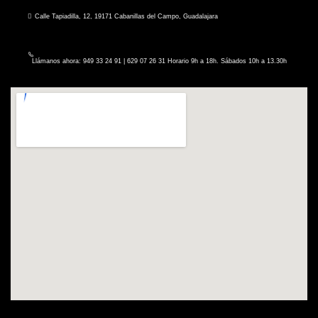
Calle Tapiadilla, 12, 19171 Cabanillas del Campo, Guadalajara
Llámanos ahora: 949 33 24 91 | 629 07 26 31 Horario 9h a 18h. Sábados 10h a 13.30h