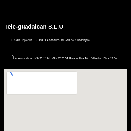
Tele-guadalcan S.L.U
Calle Tapiadilla, 12, 19171 Cabanillas del Campo, Guadalajara
Llámanos ahora: 949 33 24 91 | 629 07 26 31 Horario 9h a 18h. Sábados 10h a 13.30h