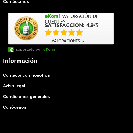
Contáctanos
eKomi
VALORACIÓN DE
CLIENTES
SATISFACCIÓN:
4.9
/
5
VALORACIONES
soportado por
eKomi
Información
Contacte con nosotros
Aviso legal
Condiciones generales
Conócenos