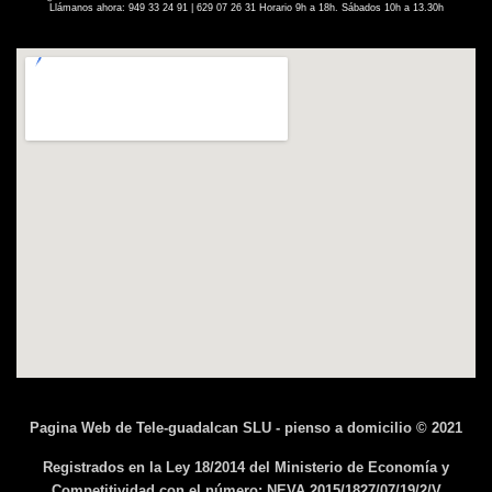
Llámanos ahora: 949 33 24 91 | 629 07 26 31 Horario 9h a 18h. Sábados 10h a 13.30h
Pagina Web de Tele-guadalcan SLU - pienso a domicilio © 2021
Registrados en la Ley 18/2014 del Ministerio de Economía y
Competitividad con el número: NEVA 2015/1827/07/19/2/V