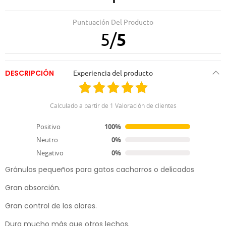
27.11.2023
Estoy muy contenta con esta arena
Puntuación Del Producto
5
/
5
DESCRIPCIÓN
Experiencia del producto
Arena Aglomerante Fresh Sensitive
Calculado a partir de 1 Valoración de clientes
Arena aglomerante 100% bentonita.
Positivo
100%
Pesos 5kg Absorción 5.8 Litros
Neutro
0%
Peso 10kg Absorción 11.8 Litros
Negativo
0%
Gránulos pequeños para gatos cachorros o delicados
Gran absorción.
Gran control de los olores.
Dura mucho más que otros lechos.