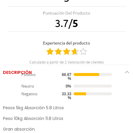
31.08.2025
10.12.2024
Aún no lo he probado
Buen producto
Puntuación Del Producto
3.7
/
5
30.05.2024
Muy buen producto lo mejor de todos las marcas que compre
Experiencia del producto
Calculado a partir de 2 Valoración de clientes
DESCRIPCIÓN
Positivo
66.67
%
Arena Aglomerante Fresh Original
Neutro
0%
Negativo
33.33
Arena aglomerante 100% bentonita.
%
Pesos 5kg Absorción 5.8 Litros
Peso 10kg Absorción 11.8 Litros
Gran absorción.