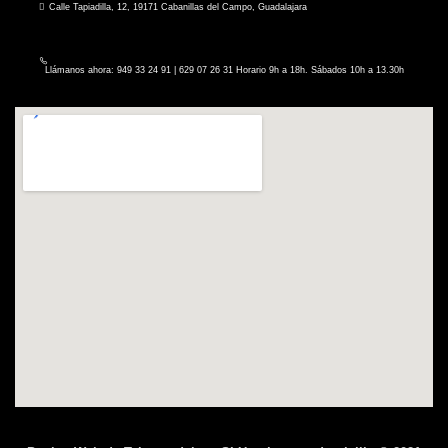
Calle Tapiadilla, 12, 19171 Cabanillas del Campo, Guadalajara
Llámanos ahora: 949 33 24 91 | 629 07 26 31 Horario 9h a 18h. Sábados 10h a 13.30h