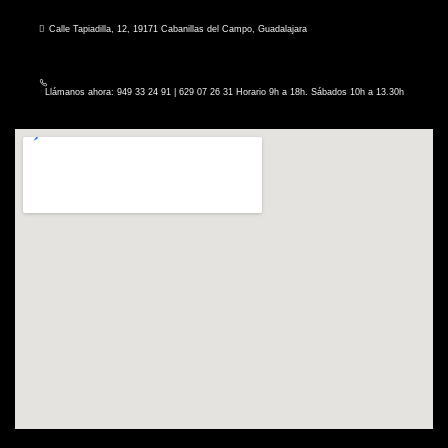
Calle Tapiadilla, 12, 19171 Cabanillas del Campo, Guadalajara
Llámanos ahora: 949 33 24 91 | 629 07 26 31 Horario 9h a 18h. Sábados 10h a 13.30h