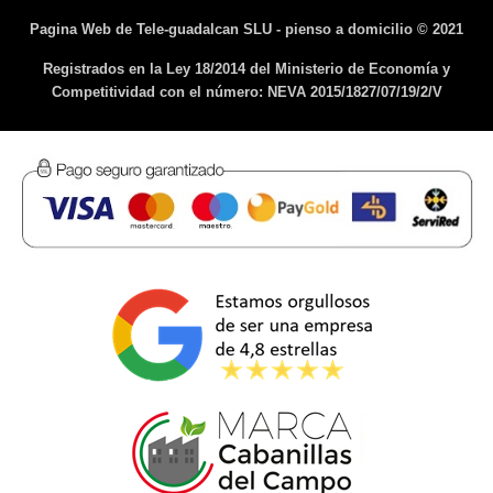
Pagina Web de Tele-guadalcan SLU - pienso a domicilio © 2021
Registrados en la Ley 18/2014 del Ministerio de Economía y
Competitividad con el número: NEVA 2015/1827/07/19/2/V