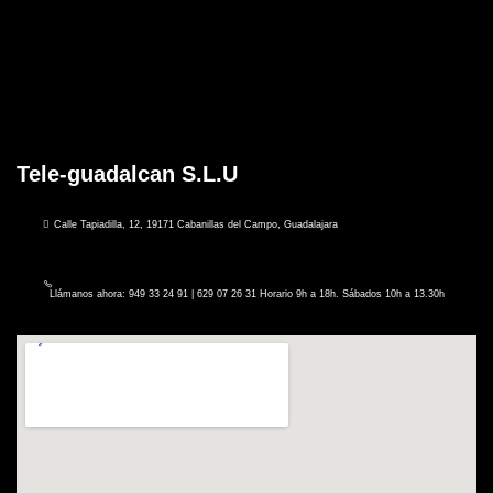
Tele-guadalcan S.L.U
Calle Tapiadilla, 12, 19171 Cabanillas del Campo, Guadalajara
Llámanos ahora: 949 33 24 91 | 629 07 26 31 Horario 9h a 18h. Sábados 10h a 13.30h