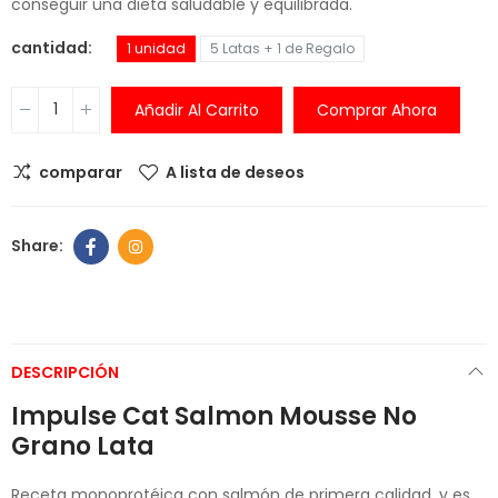
conseguir una dieta saludable y equilibrada.
cantidad
1 unidad
5 Latas + 1 de Regalo
Añadir Al Carrito
Comprar Ahora
comparar
A lista de deseos
DESCRIPCIÓN
Impulse Cat Salmon Mousse No
Grano Lata
Receta monoprotéica con salmón de primera calidad, y es