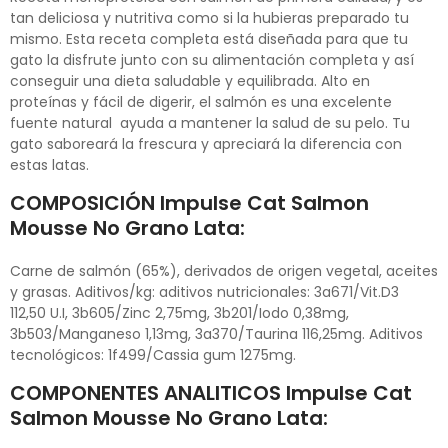
tan deliciosa y nutritiva como si la hubieras preparado tu
mismo. Esta receta completa está diseñada para que tu
gato la disfrute junto con su alimentación completa y así
conseguir una dieta saludable y equilibrada. Alto en
proteínas y fácil de digerir, el salmón es una excelente
fuente natural ayuda a mantener la salud de su pelo. Tu
gato saboreará la frescura y apreciará la diferencia con
estas latas.
COMPOSICIÓN Impulse Cat Salmon
Mousse No Grano Lata:
Carne de salmón (65%), derivados de origen vegetal, aceites
y grasas. Aditivos/kg: aditivos nutricionales: 3a671/Vit.D3
112,50 U.I, 3b605/Zinc 2,75mg, 3b201/Iodo 0,38mg,
3b503/Manganeso 1,13mg, 3a370/Taurina 116,25mg. Aditivos
tecnológicos: 1f499/Cassia gum 1275mg.
COMPONENTES ANALITICOS Impulse Cat
Salmon Mousse No Grano Lata: