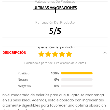
Valoraciones De Producto
ÚLTIMAS VALORACIONES
1
05.11.2023
Ha salvado la vida de mi gato con problemas del tracto
Puntuación Del Producto
urinario
5
/
5
Experiencia del producto
DESCRIPCIÓN
Specific FCD-L Crystal Management
Calculado a partir de 1 Valoración de clientes
Light
Positivo
100%
Pienso Specific Crystal Management Light FCD-L para gatos
Neutro
0%
adultos con problemas urinarios y tendencia al sobrepeso y
Negativo
0%
a la formación de cálculos urinarios. Su fórmula contiene un
nivel moderado de calorías para que tu gato se mantenga
en su peso ideal. Además, está elaborado con ingredientes
altamente digestibles para favorecer una óptima absorción