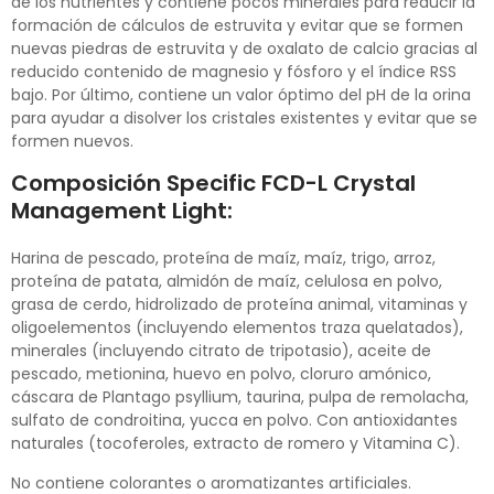
de los nutrientes y contiene pocos minerales para reducir la
formación de cálculos de estruvita y evitar que se formen
nuevas piedras de estruvita y de oxalato de calcio gracias al
reducido contenido de magnesio y fósforo y el índice RSS
bajo. Por último, contiene un valor óptimo del pH de la orina
para ayudar a disolver los cristales existentes y evitar que se
formen nuevos.
Composición Specific FCD-L Crystal
Management Light:
Harina de pescado, proteína de maíz, maíz, trigo, arroz,
proteína de patata, almidón de maíz, celulosa en polvo,
grasa de cerdo, hidrolizado de proteína animal, vitaminas y
oligoelementos (incluyendo elementos traza quelatados),
minerales (incluyendo citrato de tripotasio), aceite de
pescado, metionina, huevo en polvo, cloruro amónico,
cáscara de Plantago psyllium, taurina, pulpa de remolacha,
sulfato de condroitina, yucca en polvo. Con antioxidantes
naturales (tocoferoles, extracto de romero y Vitamina C).
No contiene colorantes o aromatizantes artificiales.