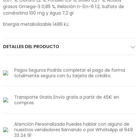
0,07 %, Cloruro 1,2 %, Potasio 0,9 %, Sodio 0,27 %, Ácidos
grasos Omega-3 0,85 %, Relación n-3:n-6 1:2, Sulfato de
condroitina 100 mg y Agua 7,2 gr.
Energía metabolizable 1486 kJ.
DETALLES DEL PRODUCTO
Pagos Seguros Podrás completar el pago de forma
totalmente segura con tu tarjeta de crédito.
Transporte Gratis Envío gratis a partir de 45€ en
compras
Atención Personalizada Puedes hablar con alguno de
nuestros vendedores llamando o por WhatsApp al 949
33 24 91