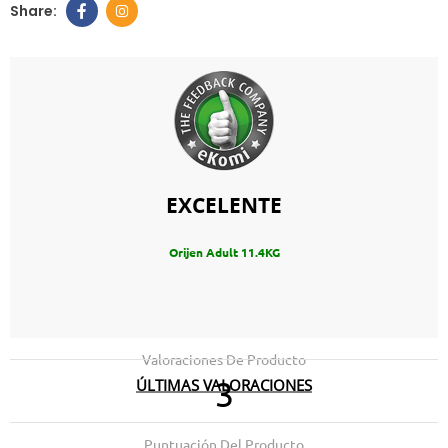
EXCELENTE
Orijen Adult 11.4KG
Valoraciones De Producto
ÚLTIMAS VALORACIONES
3
18.03.2026
03.03.2026
muy buena calidad
Gran acierto siempre
Puntuación Del Producto