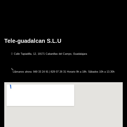
Tele-guadalcan S.L.U
Calle Tapiadilla, 12, 19171 Cabanillas del Campo, Guadalajara
Llámanos ahora: 949 33 24 91 | 629 07 26 31 Horario 9h a 18h. Sábados 10h a 13.30h