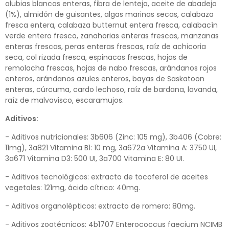
alubias blancas enteras, fibra de lenteja, aceite de abadejo
(1%), almidón de guisantes, algas marinas secas, calabaza
fresca entera, calabaza butternut entera fresca, calabacín
verde entero fresco, zanahorias enteras frescas, manzanas
enteras frescas, peras enteras frescas, raíz de achicoria
seca, col rizada fresca, espinacas frescas, hojas de
remolacha frescas, hojas de nabo frescas, arándanos rojos
enteros, arándanos azules enteros, bayas de Saskatoon
enteras, cúrcuma, cardo lechoso, raíz de bardana, lavanda,
raíz de malvavisco, escaramujos.
Aditivos:
- Aditivos nutricionales: 3b606 (Zinc: 105 mg), 3b406 (Cobre:
11mg), 3a821 Vitamina B1: 10 mg, 3a672a Vitamina A: 3750 UI,
3a671 Vitamina D3: 500 UI, 3a700 Vitamina E: 80 UI.
- Aditivos tecnológicos: extracto de tocoferol de aceites
vegetales: 121mg, ácido cítrico: 40mg.
- Aditivos organolépticos: extracto de romero: 80mg.
- Aditivos zootécnicos: 4b1707 Enterococcus faecium NCIMB