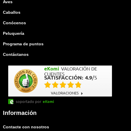
Aves
Caballos
Conócenos
Peluquería
Programa de puntos
Contáctanos
eKomi
VALORACIÓN DE
CLIENTES
SATISFACCIÓN:
4.9
/
5
VALORACIONES
soportado por
eKomi
Información
Contacte con nosotros