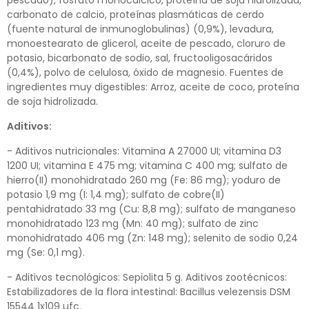
pescado), fosfato monocálcico, proteína de soja hidrolizada,
carbonato de calcio, proteínas plasmáticas de cerdo
(fuente natural de inmunoglobulinas) (0,9%), levadura,
monoestearato de glicerol, aceite de pescado, cloruro de
potasio, bicarbonato de sodio, sal, fructooligosacáridos
(0,4%), polvo de celulosa, óxido de magnesio. Fuentes de
ingredientes muy digestibles: Arroz, aceite de coco, proteína
de soja hidrolizada.
Aditivos:
- Aditivos nutricionales: Vitamina A 27000 UI; vitamina D3
1200 UI; vitamina E 475 mg; vitamina C 400 mg; sulfato de
hierro(II) monohidratado 260 mg (Fe: 86 mg); yoduro de
potasio 1,9 mg (I: 1,4 mg); sulfato de cobre(II)
pentahidratado 33 mg (Cu: 8,8 mg); sulfato de manganeso
monohidratado 123 mg (Mn: 40 mg); sulfato de zinc
monohidratado 406 mg (Zn: 148 mg); selenito de sodio 0,24
mg (Se: 0,1 mg).
- Aditivos tecnológicos: Sepiolita 5 g. Aditivos zootécnicos:
Estabilizadores de la flora intestinal: Bacillus velezensis DSM
15544 1x109 ufc.