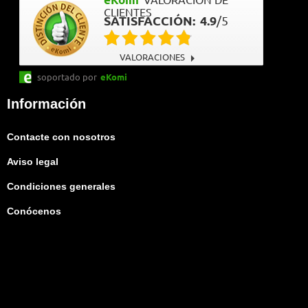
VALORACIÓN DE
CLIENTES
SATISFACCIÓN:
4.9
/
5
VALORACIONES
soportado por
eKomi
Información
Contacte con nosotros
Aviso legal
Condiciones generales
Conócenos