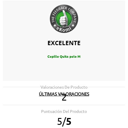
EXCELENTE
Cepillo Quita pelo M
Valoraciones De Producto
ÚLTIMAS VALORACIONES
2
02.07.2025
calidad
Puntuación Del Producto
5
/
5
10.10.2022