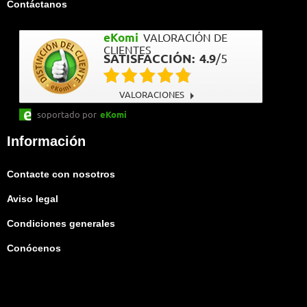
Contáctanos
eKomi
VALORACIÓN DE
CLIENTES
SATISFACCIÓN:
4.9
/
5
VALORACIONES
soportado por
eKomi
Información
Contacte con nosotros
Aviso legal
Condiciones generales
Conócenos