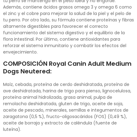
tu perro se mantenga en el peso ideal y no engorde.
Además, contiene ácidos grasos omega 3 y omega 6 como
el zinc y el cobre para mejorar la salud de la piel y el pelo de
tu perro. Por otro lado, su fórmula contiene proteínas y fibras
altamente digestibles para favorecer el correcto
funcionamiento del sistema digestivo y el equilibrio de la
flora intestinal. Por último, contiene antioxidantes para
reforzar el sistema inmunitario y combatir los efectos del
envejecimiento.
COMPOSICIÓN Royal Canin Adult Medium
Dogs Neutered:
Maíz, cebada, proteína de cerdo deshidratada, proteína de
ave deshidratada, harina de trigo para pienso, lignocelulosa,
proteína animal hidrolizada, grasa animal, pulpa de
remolacha deshidratada, gluten de trigo, aceite de soja,
aceite de pescado, minerales, semillas e integumentos de
zaragatona (0,5 %), fructo-oligosacáridos (FOS) (0,49 %),
aceite de borraja y extracto de caléndula (fuente de
luteína).