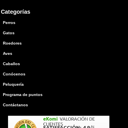
Categorías
Perros
Gatos
Roedores
Aves
Caballos
Conócenos
Peluquería
Programa de puntos
Contáctanos
eKomi
VALORACIÓN DE
CLIENTES
SATISFACCIÓN:
4.9
/
5