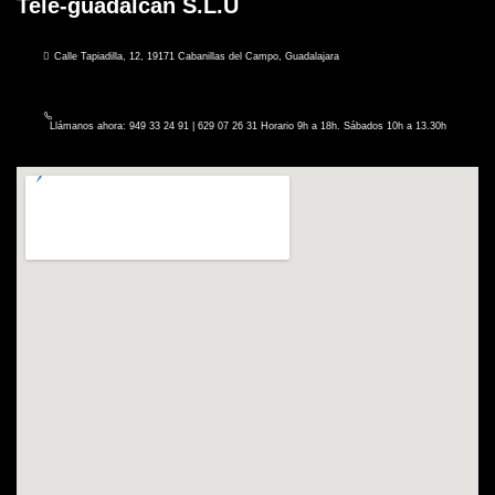
Tele-guadalcan S.L.U
Calle Tapiadilla, 12, 19171 Cabanillas del Campo, Guadalajara
Llámanos ahora: 949 33 24 91 | 629 07 26 31 Horario 9h a 18h. Sábados 10h a 13.30h