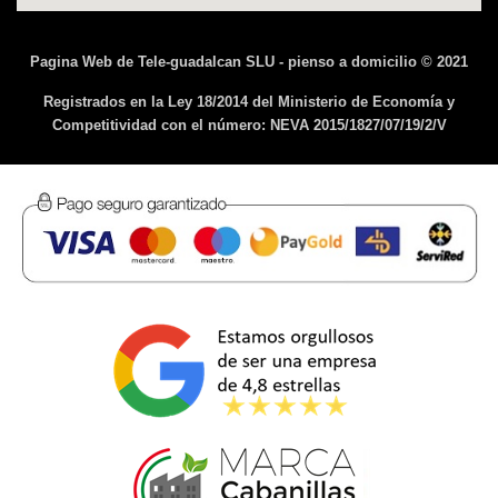
Pagina Web de Tele-guadalcan SLU - pienso a domicilio © 2021
Registrados en la Ley 18/2014 del Ministerio de Economía y
Competitividad con el número: NEVA 2015/1827/07/19/2/V