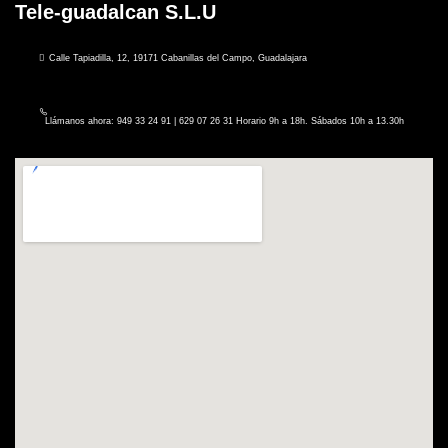
Tele-guadalcan S.L.U
Calle Tapiadilla, 12, 19171 Cabanillas del Campo, Guadalajara
Llámanos ahora: 949 33 24 91 | 629 07 26 31 Horario 9h a 18h. Sábados 10h a 13.30h