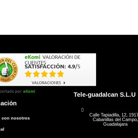
eKomi
VALORACIÓN DE
CLIENTES
SATISFACCIÓN:
4.9
/
5
VALORACIONES
portado por
eKomi
Tele-guadalcan S.L.U
mación
Calle Tapiadilla, 12, 191
 con nosotros
Cabanillas del Campo,
Guadalajara
gal