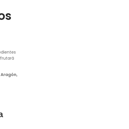
os
edientes
frutará
, Aragón,
a