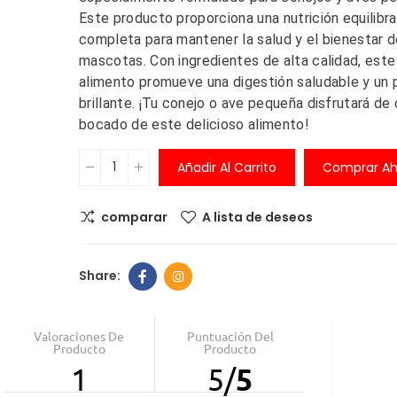
Este producto proporciona una nutrición equilibr
Comedero An
completa para mantener la salud y el bienestar d
ansiedad
mascotas. Con ingredientes de alta calidad, este
6,00 €
alimento promueve una digestión saludable y un 
brillante. ¡Tu conejo o ave pequeña disfrutará de
bocado de este delicioso alimento!
Comedero pe
balanza digita
Añadir Al Carrito
Comprar Ah
integrada
30,00 €
39,99
comparar
A lista de deseos
Comedero Ant
6,00 €
Valoraciones De
Puntuación Del
Producto
Producto
1
5
/
5