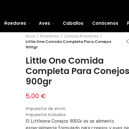
Roedores
Aves
Caballos
Conócenos
Inicio
Roedores
Comida Roedores
Little One Comida Completa Para Conejos
900gr
Little One Comida
Completa Para Conejo
900gr
5,00 €
Impuestos de envío
Impuestos incluidos
El Littleone Conejos 900Gr es un alimento
especialmente formulado para conejos y aves p