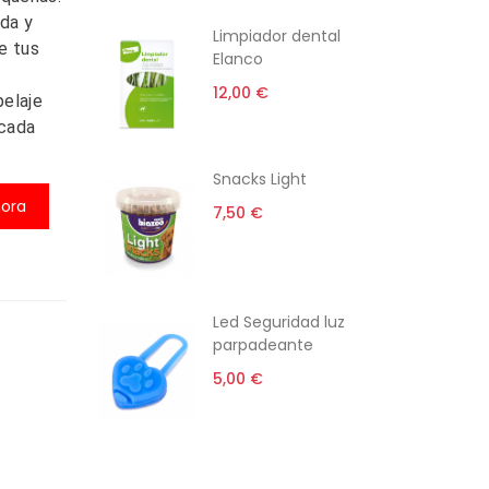
ada y
ti
Limpiador dental
e tus
Elanco
12,00 €
pelaje
 cada
rro gato
Snacks Light
l
ora
7,50 €
 €
i-estrés
Led Seguridad luz
parpadeante
5,00 €