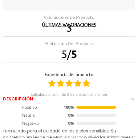
Valoraciones De Producto
ÚLTIMAS VALORACIONES
3
25.02.2025
23.01.2025
La esta iendo muy bien
🤍🤍🤍
Puntuación Del Producto
5
/
5
10.05.2021
Huele de maravilla y su pelo queda divino
Experiencia del producto
Calculado a partir de 2 Valoración de clientes
DESCRIPCIÓN
Positivo
100%
Champú Piel Delicada 250ml
Neutro
0%
Negativo
0%
Champú para la higiene de los perros especialmente
formulado para el cuidado de las pieles sensibles. Su
contenido en leche de Manuka y Coco alivia las irritaciones y