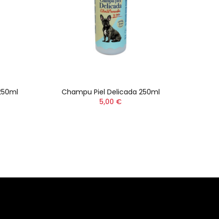
250ml
Champu Piel Delicada 250ml
Cha
5,00 €