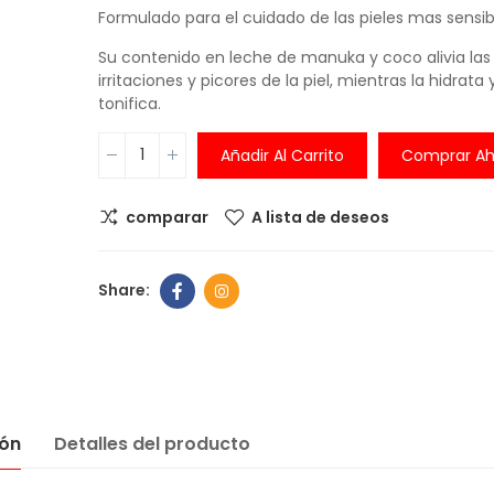
Formulado para el cuidado de las pieles mas sensib
Comedero An
Su contenido en leche de manuka y coco alivia las
ansiedad
irritaciones y picores de la piel, mientras la hidrata 
6,00 €
tonifica.
Añadir Al Carrito
Comprar Ah
Comedero pe
balanza digita
comparar
A lista de deseos
integrada
30,00 €
39,99
Comedero Ant
6,00 €
ión
Detalles del producto