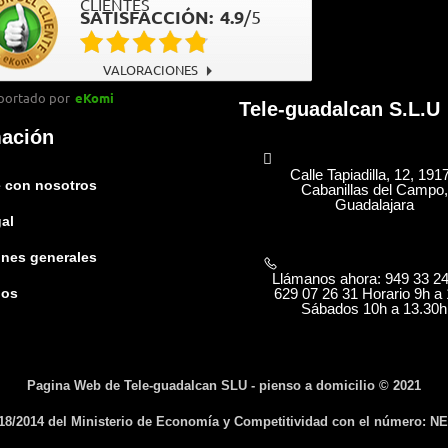
CLIENTES
SATISFACCIÓN:
4.9
/
5
VALORACIONES
portado por
eKomi
Tele-guadalcan S.L.U
mación
Calle Tapiadilla, 12, 191
 con nosotros
Cabanillas del Campo,
Guadalajara
gal
nes generales
Llámanos ahora: 949 33 24
629 07 26 31 Horario 9h a 
nos
Sábados 10h a 13.30h
Pagina Web de Tele-guadalcan SLU - pienso a domicilio © 2021
 18/2014 del Ministerio de Economía y Competitividad con el número: NE