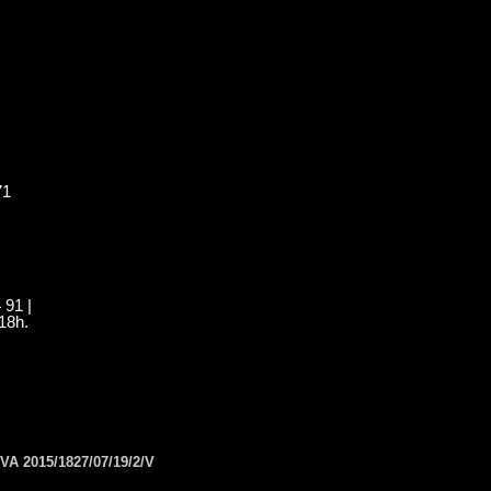
71
 91 |
18h.
VA 2015/1827/07/19/2/V