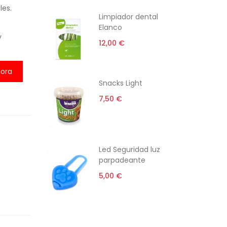
les.
ti
Limpiador dental
Elanco
y
12,00 €
ora
rro gato
Snacks Light
l
7,50 €
 €
i-estrés
Led Seguridad luz
parpadeante
5,00 €