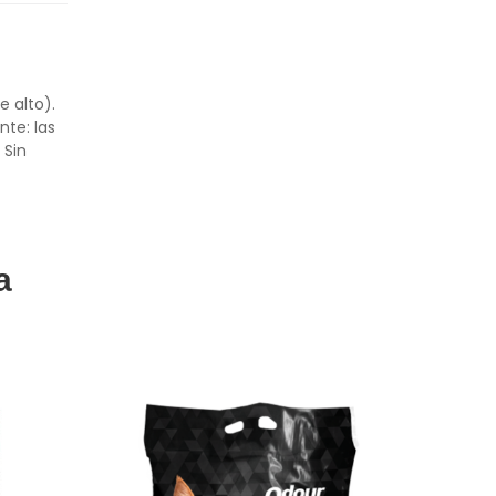
 alto).
te: las
 Sin
a