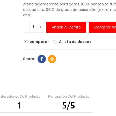
Arena aglomerante para gatos. 100% bentonita tur
Comedero An
calidad alta. 310% de grado de absorción (extre
ansiedad
alto).
6,00 €
Añadir Al Carrito
Comprar Ah
comparar
A lista de deseos
Comedero pe
balanza digita
integrada
30,00 €
39,99
Comedero Ant
6,00 €
aloraciones De Producto
Puntuación Del Producto
1
5
/
5