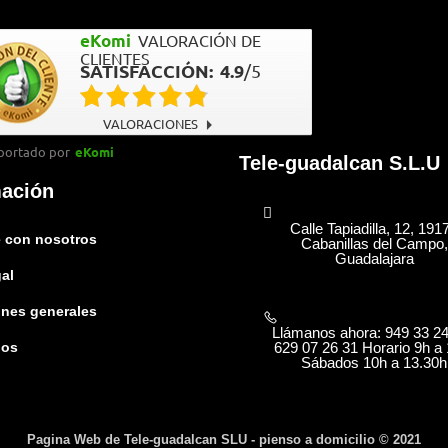
eKomi
VALORACIÓN DE
CLIENTES
SATISFACCIÓN:
4.9
/
5
VALORACIONES
portado por
eKomi
Tele-guadalcan S.L.U
mación
Calle Tapiadilla, 12, 191
 con nosotros
Cabanillas del Campo,
Guadalajara
gal
nes generales
Llámanos ahora: 949 33 24
629 07 26 31 Horario 9h a 
nos
Sábados 10h a 13.30h
Pagina Web de Tele-guadalcan SLU - pienso a domicilio © 2021