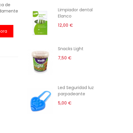
ca de
ti
Limpiador dental
madamente
Elanco
12,00 €
ora
rro gato
Snacks Light
l
7,50 €
 €
i-estrés
Led Seguridad luz
parpadeante
5,00 €