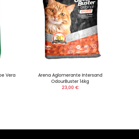
oe Vera
Arena Aglomerante Intersand
A
OdourBuster 14kg
23,00 €