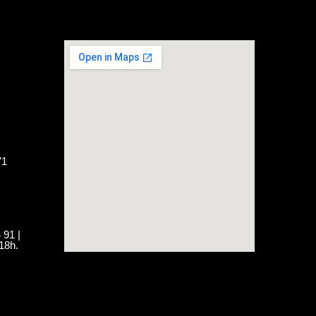
71
 91 |
18h.