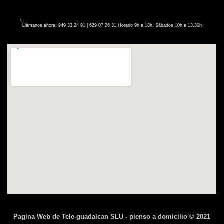
Llámanos ahora: 949 33 24 91 | 629 07 26 31 Horario 9h a 18h. Sábados 10h a 13.30h
Pagina Web de Tele-guadalcan SLU - pienso a domicilio © 2021