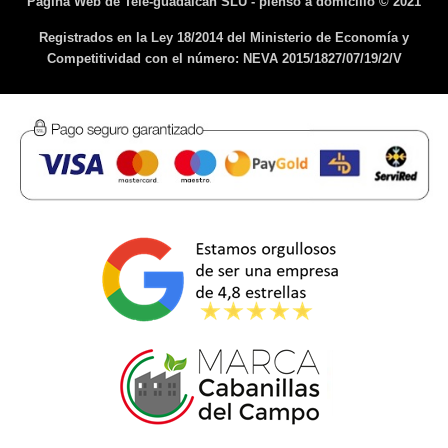
Pagina Web de Tele-guadalcan SLU - pienso a domicilio © 2021
Registrados en la Ley 18/2014 del Ministerio de Economía y
Competitividad con el número: NEVA 2015/1827/07/19/2/V