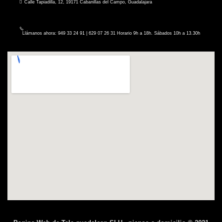
Calle Tapiadilla, 12, 19171 Cabanillas del Campo, Guadalajara
Llámanos ahora: 949 33 24 91 | 629 07 26 31 Horario 9h a 18h. Sábados 10h a 13.30h