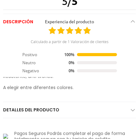
5
/
5
DESCRIPCIÓN
Experiencia del producto
Correa Adiestramiento
Calculado a partir de 1 Valoración de clientes
Correa y collar de adiestramiento con sistema de ajuste y
freno.
Positivo
100%
Neutro
0%
Cómodo y de fácil uso.
Negativo
0%
Resistente, anti tirones.
A elegir entre diferentes colores.
DETALLES DEL PRODUCTO
Pagos Seguros Podrás completar el pago de forma
totalmente segura con tu tarjeta de crédito.