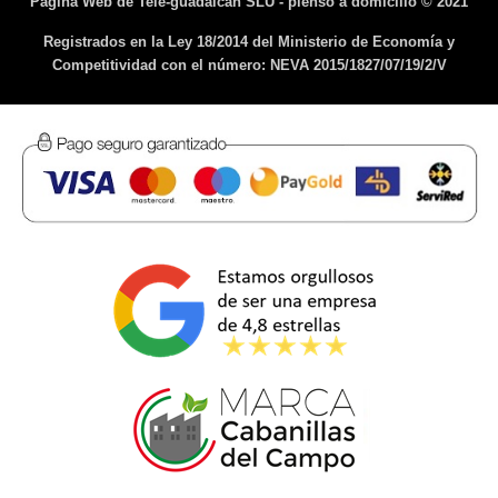
Pagina Web de Tele-guadalcan SLU - pienso a domicilio © 2021
Registrados en la Ley 18/2014 del Ministerio de Economía y
Competitividad con el número: NEVA 2015/1827/07/19/2/V