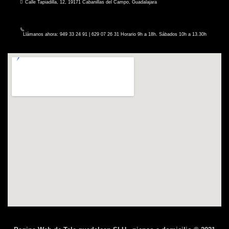
Calle Tapiadilla, 12, 19171 Cabanillas del Campo, Guadalajara
Llámanos ahora: 949 33 24 91 | 629 07 26 31 Horario 9h a 18h. Sábados 10h a 13.30h