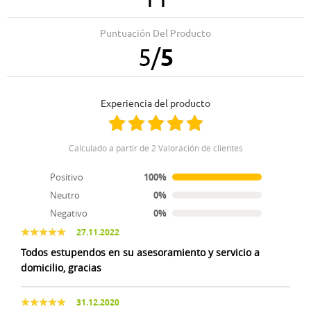
28.01.2026
Precio correcto,buena calidad y le gusta bastante
Puntuación Del Producto
5
/
5
17.02.2025
23.08.2024
Muy buena
Perfecto
Experiencia del producto
30.07.2024
05.03.2023
Muy buen pienso
el mejor pienso.
Calculado a partir de 2 Valoración de clientes
Positivo
100%
28.11.2022
Neutro
0%
excelente trato con los clientes.
Negativo
0%
27.11.2022
Todos estupendos en su asesoramiento y servicio a
domicilio, gracias
31.12.2020