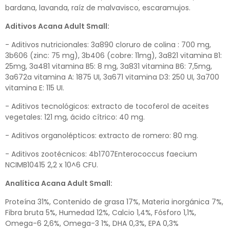
bardana, lavanda, raíz de malvavisco, escaramujos.
Aditivos Acana Adult Small:
- Aditivos nutricionales: 3a890 cloruro de colina : 700 mg,
3b606 (zinc: 75 mg), 3b406 (cobre: 11mg), 3a821 vitamina B1:
25mg, 3a481 vitamina B5: 8 mg, 3a831 vitamina B6: 7,5mg,
3a672a vitamina A: 1875 UI, 3a671 vitamina D3: 250 UI, 3a700
vitamina E: 115 UI.
- Aditivos tecnológicos: extracto de tocoferol de aceites
vegetales: 121 mg, ácido cítrico: 40 mg.
- Aditivos organolépticos: extracto de romero: 80 mg.
- Aditivos zootécnicos: 4b1707Enterococcus faecium
NCIMB10415 2,2 x 10^6 CFU.
Analítica Acana Adult Small:
Proteína 31%, Contenido de grasa 17%, Materia inorgánica 7%,
Fibra bruta 5%, Humedad 12%, Calcio 1,4%, Fósforo 1,1%,
Omega-6 2,6%, Omega-3 1%, DHA 0,3%, EPA 0,3%