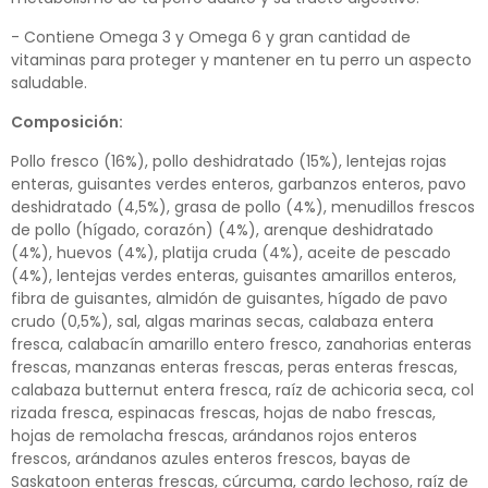
- Contiene Omega 3 y Omega 6 y gran cantidad de
vitaminas para proteger y mantener en tu perro un aspecto
saludable.
Composición:
Pollo fresco (16%), pollo deshidratado (15%), lentejas rojas
enteras, guisantes verdes enteros, garbanzos enteros, pavo
deshidratado (4,5%), grasa de pollo (4%), menudillos frescos
de pollo (hígado, corazón) (4%), arenque deshidratado
(4%), huevos (4%), platija cruda (4%), aceite de pescado
(4%), lentejas verdes enteras, guisantes amarillos enteros,
fibra de guisantes, almidón de guisantes, hígado de pavo
crudo (0,5%), sal, algas marinas secas, calabaza entera
fresca, calabacín amarillo entero fresco, zanahorias enteras
frescas, manzanas enteras frescas, peras enteras frescas,
calabaza butternut entera fresca, raíz de achicoria seca, col
rizada fresca, espinacas frescas, hojas de nabo frescas,
hojas de remolacha frescas, arándanos rojos enteros
frescos, arándanos azules enteros frescos, bayas de
Saskatoon enteras frescas, cúrcuma, cardo lechoso, raíz de