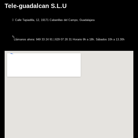
Tele-guadalcan S.L.U
Calle Tapiadilla, 12, 19171 Cabanillas del Campo, Guadalajara
Llámanos ahora: 949 33 24 91 | 629 07 26 31 Horario 9h a 18h. Sábados 10h a 13.30h