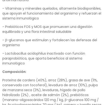
- Vitaminas y minerales quelados, altamente biodisponibles,
que apoyan el funcionamiento del organismo y refuerzan el
sistema inmunológico
- Prebióticos FOS y MOS que promueven una digestión
equilibrada y una flora intestinal saludable
- β-glucanos que estimulan y fortalecen las defensas del
organismo
- Lactobacillus acidophilus inactivado con función
paraprobiótica, que aporta beneficios al sistema
inmunológico
Composición:
Proteína de cordero (40%), arroz (28%), grasa de ave (11%,
conservada con tocoferol), levadura de arroz (10%), pulpa
de manzana seca (3%), levaduras, hígado de pollo
hidrolizado (2%) , aceite de salmón (2%), prebióticos
(manano-oligosacáridos 120 mg / kg, β-glucanos 100 mg /
kg, fructooligosacáridos 70 mg / kg), romero y tomillo secos