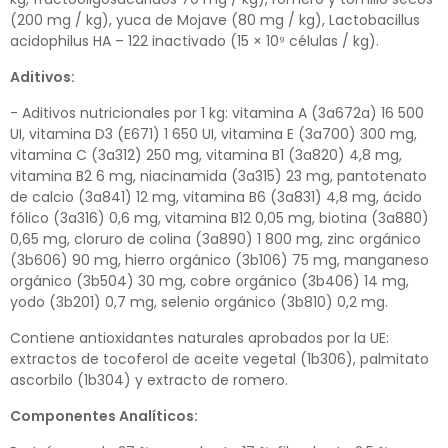
(200 mg / kg), yuca de Mojave (80 mg / kg), Lactobacillus
acidophilus HA – 122 inactivado (15 × 10⁹ células / kg).
Aditivos:
- Aditivos nutricionales por 1 kg: vitamina A (3a672a) 16 500
UI, vitamina D3 (E671) 1 650 UI, vitamina E (3a700) 300 mg,
vitamina C (3a312) 250 mg, vitamina B1 (3a820) 4,8 mg,
vitamina B2 6 mg, niacinamida (3a315) 23 mg, pantotenato
de calcio (3a841) 12 mg, vitamina B6 (3a831) 4,8 mg, ácido
fólico (3a316) 0,6 mg, vitamina B12 0,05 mg, biotina (3a880)
0,65 mg, cloruro de colina (3a890) 1 800 mg, zinc orgánico
(3b606) 90 mg, hierro orgánico (3b106) 75 mg, manganeso
orgánico (3b504) 30 mg, cobre orgánico (3b406) 14 mg,
yodo (3b201) 0,7 mg, selenio orgánico (3b810) 0,2 mg.
Contiene antioxidantes naturales aprobados por la UE:
extractos de tocoferol de aceite vegetal (1b306), palmitato
ascorbilo (1b304) y extracto de romero.
Componentes Analíticos: