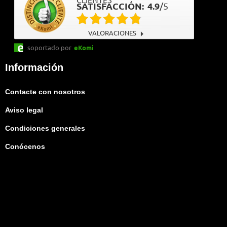
CLIENTES
SATISFACCIÓN:
4.9
/
5
VALORACIONES
soportado por
eKomi
Información
Contacte con nosotros
Aviso legal
Condiciones generales
Conócenos