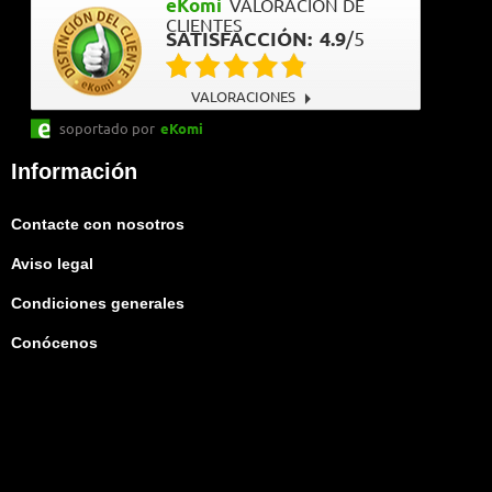
eKomi
VALORACIÓN DE
CLIENTES
SATISFACCIÓN:
4.9
/
5
VALORACIONES
soportado por
eKomi
Información
Contacte con nosotros
Aviso legal
Condiciones generales
Conócenos