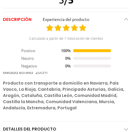
DESCRIPCIÓN
Experiencia del producto
Peluche Jarra cervecera o Botella
Calculado a partir de 1 Valoración de clientes
Divertido peluche para tu mascota
Positivo
100%
Brinda con tu perro para los buenos momentos
Neutro
0%
Medida jarra 12cm
Negativo
0%
Medida Botella 20cm
Producto con transporte a domicilio en Navarra, País
Vasco, La Rioja, Cantabria, Principado Asturias, Galicia,
Aragón, Cataluña, Castilla León, Comunidad Madrid,
Castilla la Mancha, Comunidad Valenciana, Murcia,
Andalucía, Extremadura, Portugal
DETALLES DEL PRODUCTO