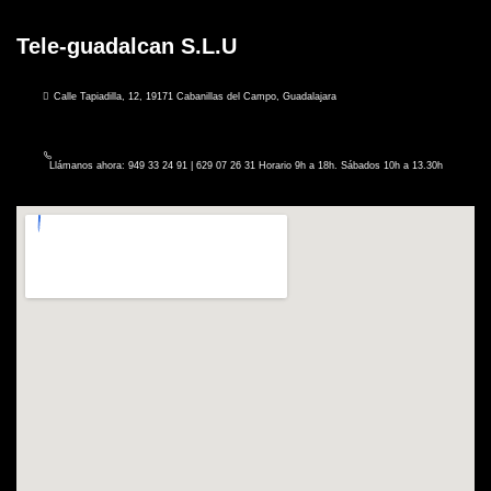
Tele-guadalcan S.L.U
Calle Tapiadilla, 12, 19171 Cabanillas del Campo, Guadalajara
Llámanos ahora: 949 33 24 91 | 629 07 26 31 Horario 9h a 18h. Sábados 10h a 13.30h