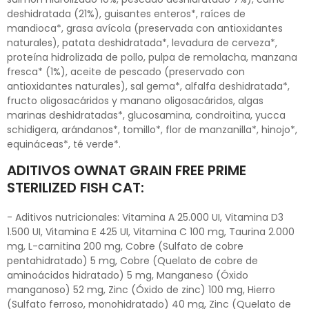
deshidratada (21%), guisantes enteros*, raíces de
mandioca*, grasa avícola (preservada con antioxidantes
naturales), patata deshidratada*, levadura de cerveza*,
proteína hidrolizada de pollo, pulpa de remolacha, manzana
fresca* (1%), aceite de pescado (preservado con
antioxidantes naturales), sal gema*, alfalfa deshidratada*,
fructo oligosacáridos y manano oligosacáridos, algas
marinas deshidratadas*, glucosamina, condroitina, yucca
schidigera, arándanos*, tomillo*, flor de manzanilla*, hinojo*,
equináceas*, té verde*.
ADITIVOS OWNAT GRAIN FREE PRIME
STERILIZED FISH CAT:
- Aditivos nutricionales: Vitamina A 25.000 UI, Vitamina D3
1.500 UI, Vitamina E 425 UI, Vitamina C 100 mg, Taurina 2.000
mg, L-carnitina 200 mg, Cobre (Sulfato de cobre
pentahidratado) 5 mg, Cobre (Quelato de cobre de
aminoácidos hidratado) 5 mg, Manganeso (Óxido
manganoso) 52 mg, Zinc (Óxido de zinc) 100 mg, Hierro
(Sulfato ferroso, monohidratado) 40 mg, Zinc (Quelato de