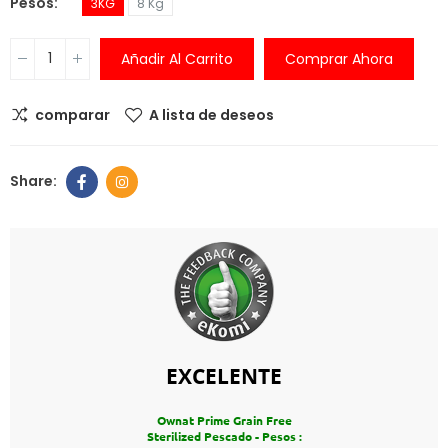
Pesos
3KG
8 Kg
Añadir Al Carrito
Comprar Ahora
comparar
A lista de deseos
EXCELENTE
Ownat Prime Grain Free
Sterilized Pescado - Pesos :